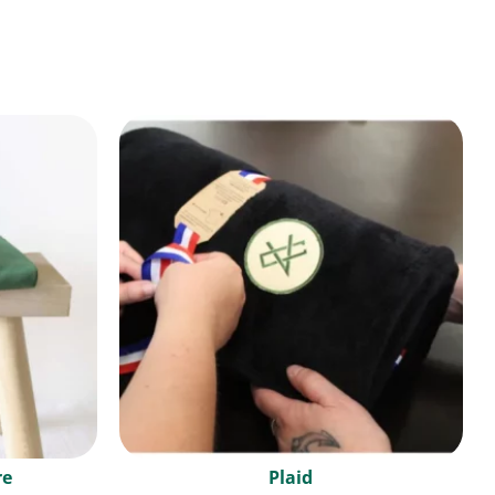
re
Plaid