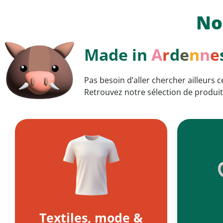
No
Made in
A
r
d
e
n
n
e
Pas besoin d’aller chercher ailleurs ce
Retrouvez notre sélection de produi
Textiles, mode &