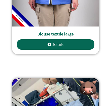
Blouse textile large
Details